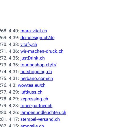
4,40:
mara-vital.ch
4,39:
deindesign.ch/de
4,38:
vitafy.ch
4,36:
wir-machen-druck.ch
4,35:
justDrink.ch
4,35:
touringshop.ch/fr/
4,31:
hutshopping.ch
4,31:
herbano.com/ch
4,3:
wowtea.eu/ch
4,29:
luftkuss.ch
4,29:
zepressing.ch
4,28:
toner-partner.ch
4,26:
lampenundleuchten.ch
4,17:
stempel-versand.ch
4,15:
amorelie.ch