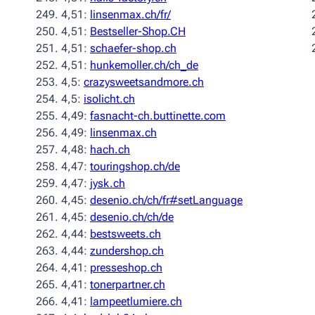
4,51:
linsenmax.ch/fr/
4,51:
Bestseller-Shop.CH
4,51:
schaefer-shop.ch
4,51:
hunkemoller.ch/ch_de
4,5:
crazysweetsandmore.ch
4,5:
isolicht.ch
4,49:
fasnacht-ch.buttinette.com
4,49:
linsenmax.ch
4,48:
hach.ch
4,47:
touringshop.ch/de
4,47:
jysk.ch
4,45:
desenio.ch/ch/fr#setLanguage
4,45:
desenio.ch/ch/de
4,44:
bestsweets.ch
4,44:
zundershop.ch
4,41:
presseshop.ch
4,41:
tonerpartner.ch
4,41:
lampeetlumiere.ch