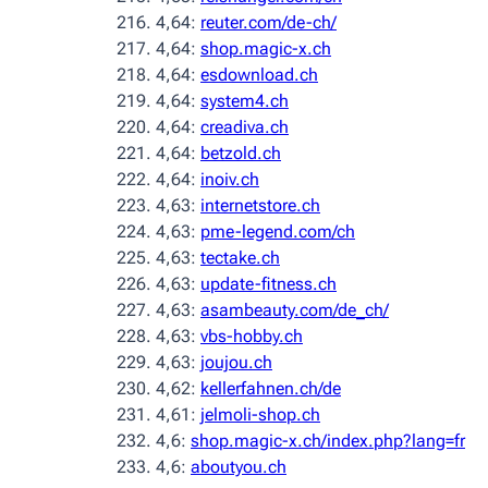
4,64:
reuter.com/de-ch/
4,64:
shop.magic-x.ch
4,64:
esdownload.ch
4,64:
system4.ch
4,64:
creadiva.ch
4,64:
betzold.ch
4,64:
inoiv.ch
4,63:
internetstore.ch
4,63:
pme-legend.com/ch
4,63:
tectake.ch
4,63:
update-fitness.ch
4,63:
asambeauty.com/de_ch/
4,63:
vbs-hobby.ch
4,63:
joujou.ch
4,62:
kellerfahnen.ch/de
4,61:
jelmoli-shop.ch
4,6:
shop.magic-x.ch/index.php?lang=fr
4,6:
aboutyou.ch