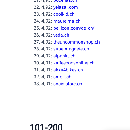
4,93:
pocerias.ch
4,92:
yelasai.com
4,92:
coolkid.ch
4,92:
maurelma.ch
4,92:
bellicon.com/de-ch/
4,92:
veda.ch
4,92:
theuncommonshop.ch
4,92:
supermagnete.ch
4,92:
alpahirt.ch
4,91:
kaffeepadsonline.ch
4,91:
akku4bikes.ch
4,91:
smok.ch
4,91:
socialstore.ch
101-200