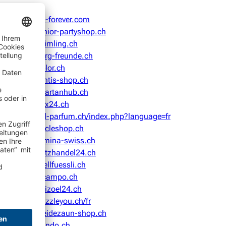
4,75:
be-forever.com
4,75:
junior-partyshop.ch
4,75:
keimling.ch
4,75:
berg-freunde.ch
4,75:
ifolor.ch
4,75:
fontis-shop.ch
4,75:
spartanhub.ch
4,75:
kox24.ch
4,75:
xxl-parfum.ch/index.php?language=fr
4,75:
circleshop.ch
4,75:
lumina-swiss.ch
4,74:
blitzhandel24.ch
4,74:
orellfuessli.ch
4,74:
vicampo.ch
4,74:
heizoel24.ch
4,74:
puzzleyou.ch/fr
4,73:
weidezaun-shop.ch
4,73:
prindo.ch