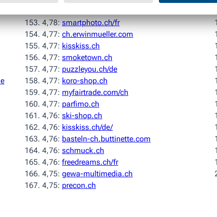
4,78:
clickandcare.ch
4,78:
smartphoto.ch/fr
4,77:
ch.erwinmueller.com
4,77:
kisskiss.ch
4,77:
smoketown.ch
4,77:
puzzleyou.ch/de
de
4,77:
koro-shop.ch
4,77:
myfairtrade.com/ch
4,77:
parfimo.ch
4,76:
ski-shop.ch
4,76:
kisskiss.ch/de/
4,76:
basteln-ch.buttinette.com
4,76:
schmuck.ch
4,76:
freedreams.ch/fr
4,75:
gewa-multimedia.ch
4,75:
precon.ch