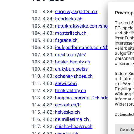
4,84:
shop.wyssgarten.ch
4,84:
trenddeko.ch
4,83:
naturkraftwerke.com/shop/
4,83:
masterfisch.ch
4,83:
fitgrade.ch
4,83:
jouleperformance.com/ch_de
4,83:
urech.com/de/
4,83:
basler-beauty.ch
4,83:
ch.kybun.swiss
4,83:
ochsner-shoes.ch
4,83:
stewi.com
4,82:
bookfactory.ch
4,82:
biogena.com/de-CH/index.html?
4,82:
ecofort.ch/fr
4,82:
helvesko.ch
4,82:
de.millesima.ch
4,82:
shisha-heaven.ch
4,82:
pyrostar.ch