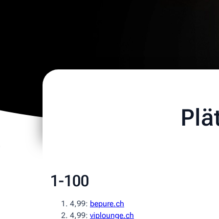
Plä
1-100
4,99:
bepure.ch
4,99:
viplounge.ch