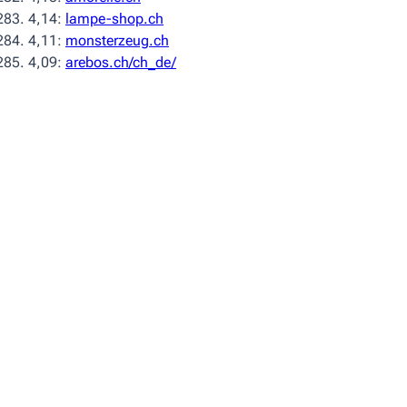
4,14:
lampe-shop.ch
4,11:
monsterzeug.ch
4,09:
arebos.ch/ch_de/