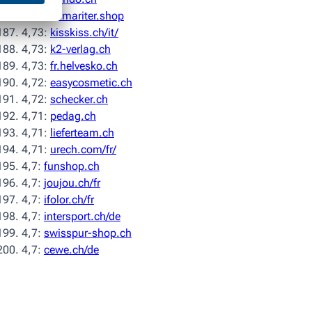
4,73:
samariter.shop
4,73:
kisskiss.ch/it/
4,73:
k2-verlag.ch
4,73:
fr.helvesko.ch
4,72:
easycosmetic.ch
4,72:
schecker.ch
4,71:
pedag.ch
4,71:
lieferteam.ch
4,71:
urech.com/fr/
4,7:
funshop.ch
4,7:
joujou.ch/fr
4,7:
ifolor.ch/fr
4,7:
intersport.ch/de
4,7:
swisspur-shop.ch
4,7:
cewe.ch/de