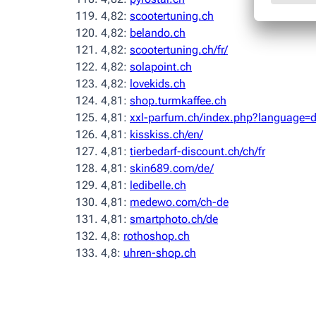
4,82:
scootertuning.ch
4,82:
belando.ch
4,82:
scootertuning.ch/fr/
4,82:
solapoint.ch
4,82:
lovekids.ch
4,81:
shop.turmkaffee.ch
4,81:
xxl-parfum.ch/index.php?language=
4,81:
kisskiss.ch/en/
4,81:
tierbedarf-discount.ch/ch/fr
4,81:
skin689.com/de/
4,81:
ledibelle.ch
4,81:
medewo.com/ch-de
4,81:
smartphoto.ch/de
4,8:
rothoshop.ch
4,8:
uhren-shop.ch