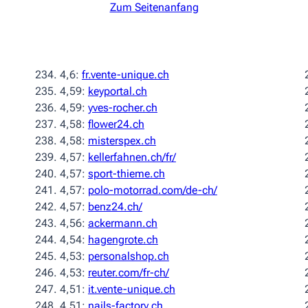
Zum Seitenanfang
4,6:
fr.vente-unique.ch
4,59:
keyportal.ch
4,59:
yves-rocher.ch
4,58:
flower24.ch
4,58:
misterspex.ch
4,57:
kellerfahnen.ch/fr/
4,57:
sport-thieme.ch
4,57:
polo-motorrad.com/de-ch/
4,57:
benz24.ch/
4,56:
ackermann.ch
4,54:
hagengrote.ch
4,53:
personalshop.ch
4,53:
reuter.com/fr-ch/
4,51:
it.vente-unique.ch
4,51:
nails-factory.ch