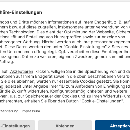
4,80:
elfbar-schweiz.ch
4,80:
hauenstein-rafz.ch/shop/
4,80:
schmuck.neus-shop.ch
4,80:
softsan.ch
4,80:
dosenbach.ch
4,79:
arve.ch
4,79:
schuler.ch
4,79:
fashionette.ch
4,79:
army-shop.ch
4,79:
the-british-shop.ch
4,79:
swiss-qube.com
4,79:
bio-apo.ch/
4,78:
parfumcity.ch
4,78:
vitaserv.ch
4,78:
schneider-korbwaren.ch
4,78:
sendmoments.ch
4,78:
shisha-koenig.ch
4,78:
lusini.com/de-ch/