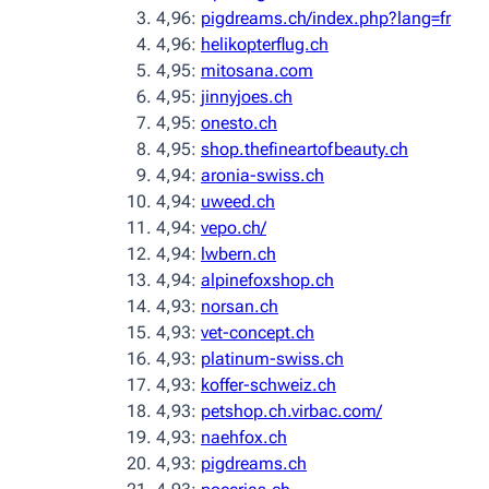
4,96:
pigdreams.ch/index.php?lang=fr
4,96:
helikopterflug.ch
4,95:
mitosana.com
4,95:
jinnyjoes.ch
4,95:
onesto.ch
4,95:
shop.thefineartofbeauty.ch
4,94:
aronia-swiss.ch
4,94:
uweed.ch
4,94:
vepo.ch/
4,94:
lwbern.ch
4,94:
alpinefoxshop.ch
4,93:
norsan.ch
4,93:
vet-concept.ch
4,93:
platinum-swiss.ch
4,93:
koffer-schweiz.ch
4,93:
petshop.ch.virbac.com/
4,93:
naehfox.ch
4,93:
pigdreams.ch