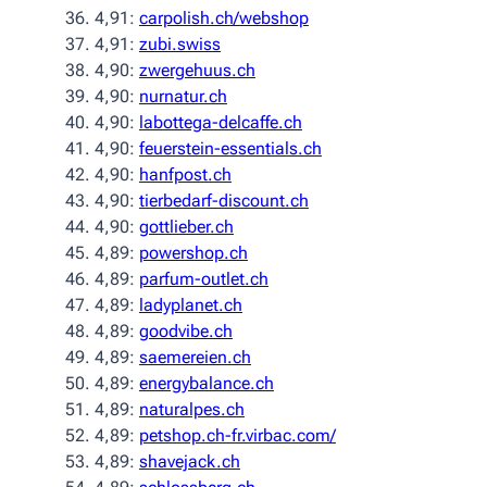
4,91:
carpolish.ch/webshop
4,91:
zubi.swiss
4,90:
zwergehuus.ch
4,90:
nurnatur.ch
4,90:
labottega-delcaffe.ch
4,90:
feuerstein-essentials.ch
4,90:
hanfpost.ch
4,90:
tierbedarf-discount.ch
4,90:
gottlieber.ch
4,89:
powershop.ch
4,89:
parfum-outlet.ch
4,89:
ladyplanet.ch
4,89:
goodvibe.ch
4,89:
saemereien.ch
4,89:
energybalance.ch
4,89:
naturalpes.ch
4,89:
petshop.ch-fr.virbac.com/
4,89:
shavejack.ch