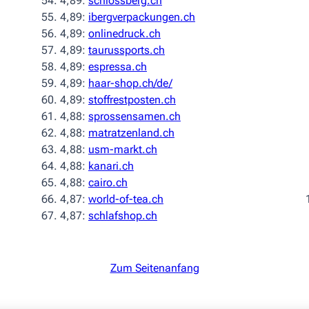
4,89:
schlossberg.ch
4,89:
ibergverpackungen.ch
4,89:
onlinedruck.ch
4,89:
taurussports.ch
4,89:
espressa.ch
4,89:
haar-shop.ch/de/
4,89:
stoffrestposten.ch
4,88:
sprossensamen.ch
4,88:
matratzenland.ch
4,88:
usm-markt.ch
4,88:
kanari.ch
4,88:
cairo.ch
4,87:
world-of-tea.ch
4,87:
schlafshop.ch
Zum Seitenanfang