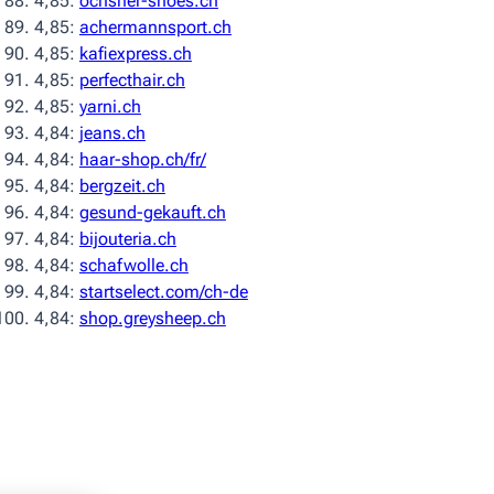
4,85:
ochsner-shoes.ch
4,85:
achermannsport.ch
4,85:
kafiexpress.ch
4,85:
perfecthair.ch
4,85:
yarni.ch
4,84:
jeans.ch
4,84:
haar-shop.ch/fr/
4,84:
bergzeit.ch
4,84:
gesund-gekauft.ch
4,84:
bijouteria.ch
4,84:
schafwolle.ch
4,84:
startselect.com/ch-de
4,84:
shop.greysheep.ch