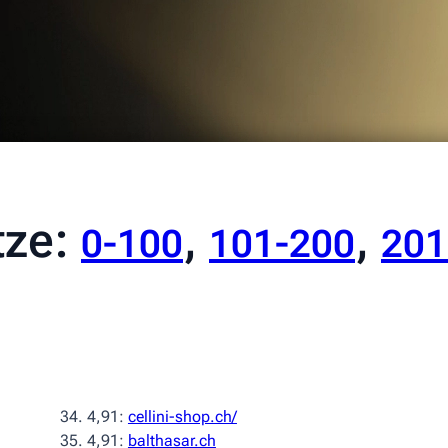
tze:
,
,
0-100
101-200
201
4,91:
cellini-shop.ch/
4,91:
balthasar.ch