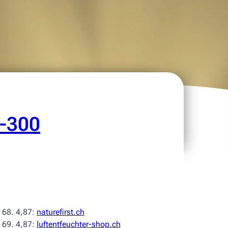
-300
4,87:
naturefirst.ch
4,87:
luftentfeuchter-shop.ch