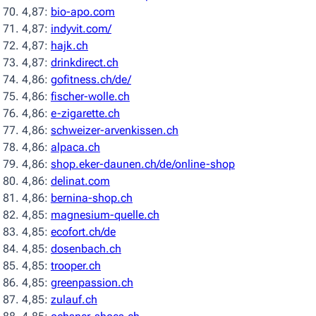
4,87:
bio-apo.com
4,87:
indyvit.com/
4,87:
hajk.ch
4,87:
drinkdirect.ch
4,86:
gofitness.ch/de/
4,86:
fischer-wolle.ch
4,86:
e-zigarette.ch
4,86:
schweizer-arvenkissen.ch
4,86:
alpaca.ch
4,86:
shop.eker-daunen.ch/de/online-shop
4,86:
delinat.com
4,86:
bernina-shop.ch
4,85:
magnesium-quelle.ch
4,85:
ecofort.ch/de
4,85:
dosenbach.ch
4,85:
trooper.ch
4,85:
greenpassion.ch
4,85:
zulauf.ch