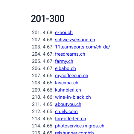
201-300
4,68:
e-hoi.ch
4,68:
schweizversand.ch
4,67:
11teamsports.com/ch-de/
4,67:
freedreams.ch
4,67:
farmy.ch
4,67:
eibabo.ch
4,66:
mycoffeecup.ch
4,66:
lascana.ch
4,66:
kuhnbieri.ch
4,66:
wine-in-black.ch
4,65:
aboutyou.ch
4,65:
ch.elv.com
4,65:
top-offerten.ch
4,65:
photoservice.migros.ch
4,65:
reishunger.com/ch